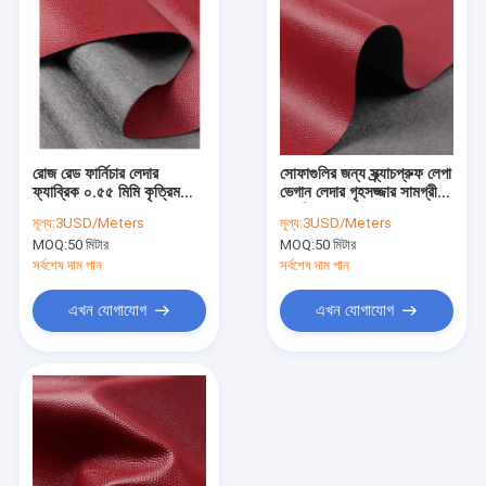
রোজ রেড ফার্নিচার লেদার
সোফাগুলির জন্য স্ক্র্যাচপ্রুফ লেপা
ফ্যাব্রিক ০.৫৫ মিমি কৃত্রিম
ভেগান লেদার গৃহসজ্জার সামগ্রী
সোয়েড লেদার
ফ্যাব্রিক
মূল্য:
3USD/Meters
মূল্য:
3USD/Meters
MOQ:
50 মিটার
MOQ:
50 মিটার
সর্বশেষ দাম পান
সর্বশেষ দাম পান
এখন যোগাযোগ
এখন যোগাযোগ
বাড়ি
পণ্য
আমাদের সম্পর্কে