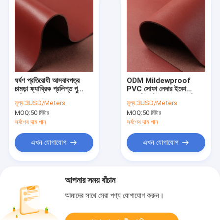
ঘর্ষণ প্রতিরোধী আসবাবপত্র
ODM Mildewproof
চামড়া ফ্যাব্রিক প্রলিপ্ত পু
PVC সোফা লেদার ইকো
কৃত্রিম চামড়া
ফ্রেন্ডলি কৃত্রিম লেদার ফ্যাব্রিক
মূল্য:
3USD/Meters
মূল্য:
3USD/Meters
MOQ:
50 মিটার
MOQ:
50 মিটার
সর্বশেষ দাম পান
সর্বশেষ দাম পান
এখন যোগাযোগ
এখন যোগাযোগ
আপনার সময় বাঁচান
আমাদের সাথে সেরা পণ্য যোগাযোগ করুন।