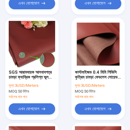
এখন যোগাযোগ
এখন যোগাযোগ
SGS আরামদায়ক আসবাবপত্র
কাস্টমাইজড 0.4 মিমি পিভিসি
চামড়া ফ্যাব্রিক প্রলিপ্ত ভুল
কৃত্রিম চামড়া ফেডলেস সোয়েড
Suede মাইক্রোফাইবার
সিন্থেটিক লেদার
মূল্য:
3USD/Meters
মূল্য:
3USD/Meters
MOQ:
50 মিটার
MOQ:
50 মিটার
সর্বশেষ দাম পান
সর্বশেষ দাম পান
এখন যোগাযোগ
এখন যোগাযোগ