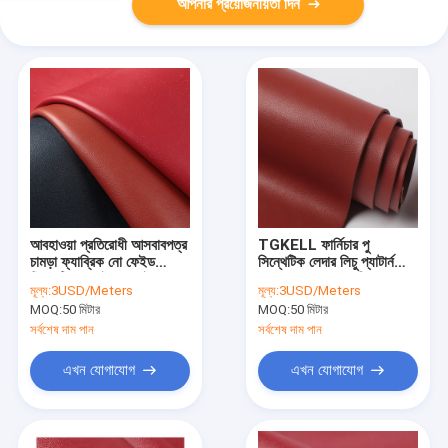
আপনার প্রয়োজনীয়তা দিন
আবহাওয়া প্রতিরোধী আসবাবপত্র
TGKELL ফার্নিচার পু
চামড়া ফ্যাব্রিক নো ফেইড
সিন্থেটিক লেদার লিচু প্যাটার্ন
সিন্থেটিক পু মাইক্রোফাইবার
এমবসড সোয়েড ফ্যাব্রিক
মূল্য:
3USD/Meters
মূল্য:
3USD/Meters
চামড়া
MOQ:
50 মিটার
MOQ:
50 মিটার
সর্বশেষ দাম পান
সর্বশেষ দাম পান
এখন যোগাযোগ
এখন যোগাযোগ