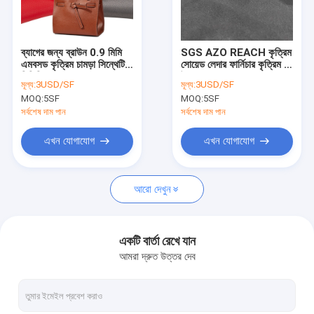
কারখানা ভ্রমণ
মান নিয়ন্ত্রণ
ব্যাগের জন্য ব্রাউন 0.9 মিমি
SGS AZO REACH কৃত্রিম
এমবসড কৃত্রিম চামড়া সিন্থেটিক
সোয়েড লেদার ফার্নিচার কৃত্রিম পু
আমাদের সাথে যোগাযোগ করুন
পিভিসি চামড়া
উপাদান
মূল্য:
3USD/SF
মূল্য:
3USD/SF
MOQ:
5SF
MOQ:
5SF
খবর
সর্বশেষ দাম পান
সর্বশেষ দাম পান
সব ক্ষেত্রেই
এখন যোগাযোগ
এখন যোগাযোগ
আরো দেখুন
মাইক্রোফাইবার লেদার ফ্যাব্রিক
প্রলিপ্ত মাইক্রোফাইবার ফ্যাব্রিক
একটি বার্তা রেখে যান
আমরা দ্রুত উত্তর দেব
সিলিকন চামড়া ফ্যাব্রিক
পিইউ সিন্থেটিক লেদার