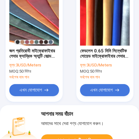
জল প্রতিরোধী মাইক্রোফাইবার
ফেডলেস 0.65 মিমি সিন্থেটিক
লেদার ফ্যাব্রিক অ্যান্টি ফোল্ড
সোয়েড মাইক্রোফাইবার লেদার
সিন্থেটিক সোয়েড লেদার
ফ্যাব্রিক সোফাগুলির জন্য
মূল্য:
3USD/Meters
মূল্য:
3USD/Meters
MOQ:
50 মিটার
MOQ:
50 মিটার
সর্বশেষ দাম পান
সর্বশেষ দাম পান
এখন যোগাযোগ
এখন যোগাযোগ
আপনার সময় বাঁচান
আমাদের সাথে সেরা পণ্য যোগাযোগ করুন।