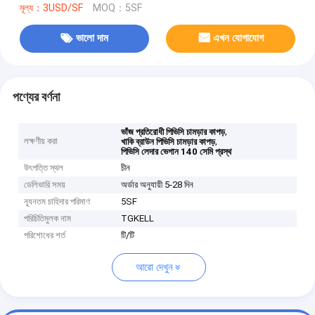
মূল্য：3USD/SF
MOQ：5SF
ভালো দাম
এখন যোগাযোগ
পণ্যের বর্ণনা
,
ভাঁজ প্রতিরোধী পিভিসি চামড়ার কাপড়
লক্ষণীয় করা
,
খাকি ব্রাউন পিভিসি চামড়ার কাপড়
পিভিসি লেদার ভেগান 140 সেমি প্রস্থ
উৎপত্তি স্থল
চীন
ডেলিভারি সময়
অর্ডার অনুযায়ী 5-28 দিন
ন্যূনতম চাহিদার পরিমাণ
5SF
পরিচিতিমুলক নাম
TGKELL
পরিশোধের শর্ত
টি/টি
আরো দেখুন