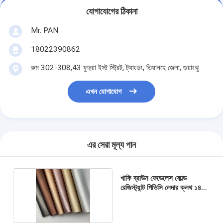
যোগাযোগের ঠিকানা
Mr. PAN
18022390862
রুম 302-308,43 ফুহুয়া ইস্ট স্ট্রিট, ট্যাংডং, তিয়ানহে জেলা, গুয়াংঝু
এখন যোগাযোগ
এর সেরা মূল্য পান
খাকি ব্রাউন ফেডেলেস ফোল্ড
রেজিস্ট্যান্ট পিভিসি লেদার ক্লথ ১৪০
সেমি প্রস্থ