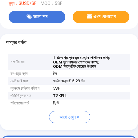
মূল্য：3USD/SF
MOQ：5SF
ভালো দাম
এখন যোগাযোগ
পণ্যের বর্ণনা
,
1.4m প্রস্থের ভুল চামড়ার পোশাকের কাপড়
লক্ষণীয় করা
,
OEM ভুল চামড়ার পোশাকের কাপড়
ODM সিন্থেটিক সোয়েড উপাদান
উৎপত্তি স্থল
চীন
ডেলিভারি সময়
অর্ডার অনুযায়ী 5-28 দিন
ন্যূনতম চাহিদার পরিমাণ
5SF
পরিচিতিমুলক নাম
TGKELL
পরিশোধের শর্ত
টি/টি
আরো দেখুন