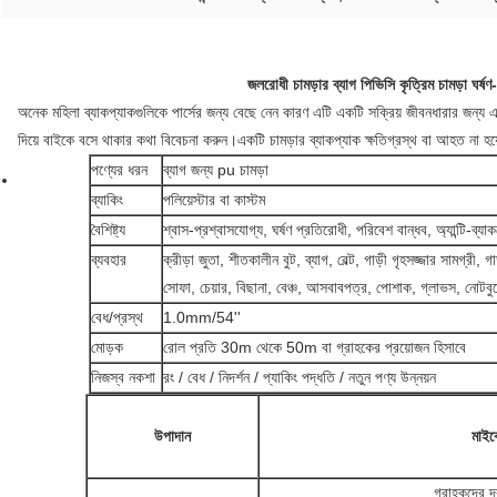
জলরোধী চামড়ার ব্যাগ পিভিসি কৃত্রিম চামড়া ঘর্ষণ
অনেক মহিলা ব্যাকপ্যাকগুলিকে পার্সের জন্য বেছে নেন কারণ এটি একটি সক্রিয় জীবনধারার জন্য
দিয়ে বাইকে বসে থাকার কথা বিবেচনা করুন।একটি চামড়ার ব্যাকপ্যাক ক্ষতিগ্রস্থ বা আহত না হয
পণ্যের ধরন
ব্যাগ জন্য pu চামড়া
ব্যাকিং
পলিয়েস্টার বা কাস্টম
বৈশিষ্ট্য
শ্বাস-প্রশ্বাসযোগ্য, ঘর্ষণ প্রতিরোধী, পরিবেশ বান্ধব, অ্যান্টি-ব্যাক
ব্যবহার
ক্রীড়া জুতা, শীতকালীন বুট, ব্যাগ, বেল্ট, গাড়ী গৃহসজ্জার সামগ্র
সোফা, চেয়ার, বিছানা, বেঞ্চ, আসবাবপত্র, পোশাক, গ্লাভস, নোট
বেধ/প্রস্থ
1.0mm/54''
মোড়ক
রোল প্রতি 30m থেকে 50m বা গ্রাহকের প্রয়োজন হিসাবে
নিজস্ব নকশা
রং / বেধ / নিদর্শন / প্যাকিং পদ্ধতি / নতুন পণ্য উন্নয়ন
উপাদান
মাইক
গ্রাহকদের দ