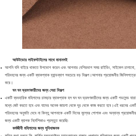
জমা দিন
আউটডোর লাইফস্টাইলের সাথে মানানসই
আপনি যদি বাইরে থাকতে উপভোগ করেন এবং আপনার বেশিরভাগ সময় রাইডিং, সাইকেল চালানো, ক্
পরিবহনের জন্য একটি ব্যাকপ্যাক হ্যান্ডব্যাগ সবচেয়ে বড় বিকল্প।আপনার প্রয়োজনীয় জিনিসপত্র
করে।
ঘন ঘন ভ্রমণকারীদের জন্য সেরা বিকল্প
একটি ব্যবহারিক মহিলাদের চামড়ার ব্যাকপ্যাক হল ঘন ঘন ভ্রমণকারীদের জন্য একটি গডসেন্ড যারা 
মধ্যে জেট করতে হবে এবং যাদের অনেক জায়গা থেকে দূর থেকে কাজ করতে হবে।এই ধরনের একট
পরিবহনের অনুমতি দেবে না কিন্তু আপনাকে একটি দিনের মূল্যের পোশাক এবং অন্যান্য প্রয়োজনীয
জন্য একটি ব্যাপক নির্দেশিকাও প্রস্তুত করেছি৷
কর্মজীবী ​​মহিলাদের জন্য সুবিধাজনক
সত্যি কথা বলতে কি, মার্কিন যুক্তরাষ্ট্রের হ্যান্ডব্যাগের বাজার পেশাদার মহিলাদের জন্য একটি 