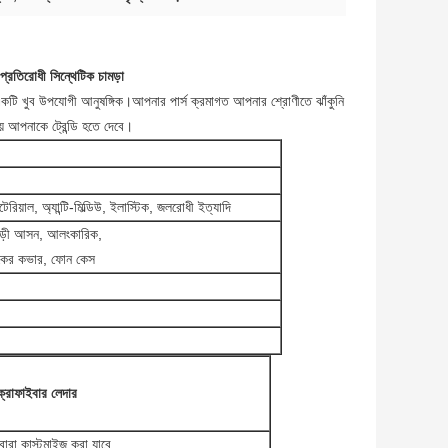
-প্রতিরোধী সিন্থেটিক চামড়া
 একটি খুব উপযোগী আনুষঙ্গিক।আপনার পার্স ক্রমাগত আপনার শ্রোণীতে ঝাঁকুনি
়ে আপনাকে ট্রেন্ডি হতে দেবে।
টেরিয়াল, অ্যান্টি-মিল্ডিউ, ইলাস্টিক, জলরোধী ইত্যাদি
ী, গাড়ী আসন, আলংকারিক,
বুকের কভার, ফোন কেস
্রোফাইবার লেদার
্বারা কাস্টমাইজ করা যাবে