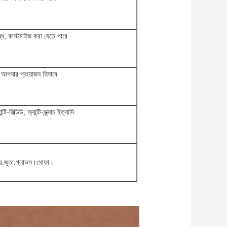
্ধ, কাস্টমাইজ করা যেতে পারে
ড, আপনার প্রয়োজন হিসাবে
টি-মিল্ডিউ, অ্যান্টি-স্ক্র্যাচ ইত্যাদি
হর.জুতা.গ্লাভস।সোফা।