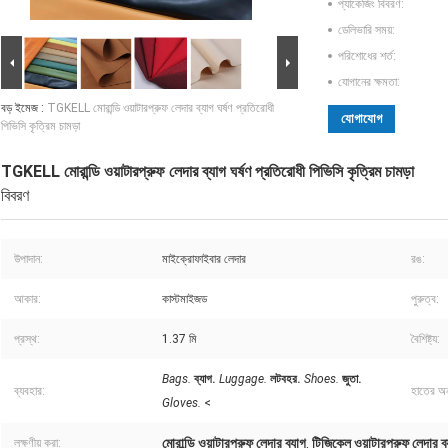
প্যাকেজিং বিবরণ:
ডেলিভারি সময়:
পরিশোধের শর্ত:
যোগানের ক্ষমতা:
বড় ইমেজ :
TGKELL মোরান্ডি ওয়াটারপ্রুফ লেদার ব্যাগ ঘর্ষণ প্রতিরোধী
যোগাযোগ
পিভিসি কৃত্রিম চামড়া
TGKELL মোরান্ডি ওয়াটারপ্রুফ লেদার ব্যাগ ঘর্ষণ প্রতিরোধী পিভিসি কৃত্রিম চামড়া
বিবরণ
উপাদান:
মাইক্রোফাইবার লেদার
রঙ:
আকার:
কাস্টমাইজড
পুরুত্ব:
প্রস্থ:
1.37 মি
বৈশিষ্ট্য:
Bags.
ব্যাগ.
Luggage.
লটবহর.
Shoes.
জুতা.
ব্যবহার:
হাতের অন
Gloves.
<
মোরান্ডি ওয়াটারপ্রুফ লেদার ব্যাগ
টিজিকেল ওয়াটারপ্রুফ লেদার ব্
লক্ষণীয় করা:
,