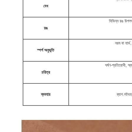
বেধ
বিভিন্ন রঙ উপলব
রঙ
নরম বা হার্
স্পর্শ অনুভূতি
ঘর্ষণ-প্রতিরোধী, অ্যান্
চরিত্র
ব্যবহার
ব্যাগ.লটব