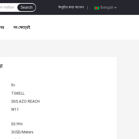
উদ্ধৃতির জন্য আবেদন
Search
|
Bengali
খবর
সব ক্ষেত্রেই
়া
চীন
TGKELL
SGS AZO REACH
W11
50 মিটার
3USD/Meters