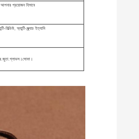
ড, আপনার প্রয়োজন হিসাবে
টি-মিল্ডিউ, অ্যান্টি-স্ক্র্যাচ ইত্যাদি
হর.জুতা.গ্লাভস।সোফা।