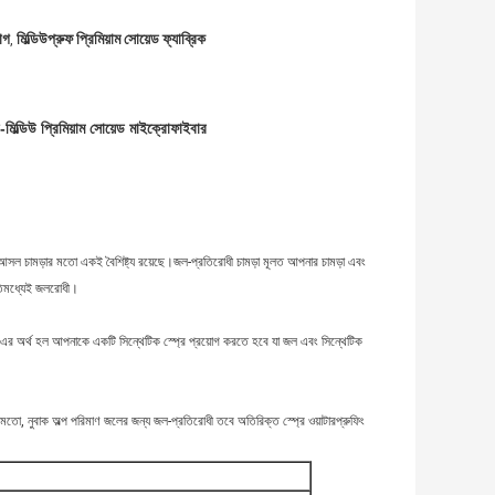
াগ
মিল্ডিউপ্রুফ প্রিমিয়াম সোয়েড ফ্যাব্রিক
,
ি-মিল্ডিউ প্রিমিয়াম সোয়েড মাইক্রোফাইবার
ং আসল চামড়ার মতো একই বৈশিষ্ট্য রয়েছে।জল-প্রতিরোধী চামড়া মূলত আপনার চামড়া এবং
 ইতিমধ্যেই জলরোধী।
রে।এর অর্থ হল আপনাকে একটি সিন্থেটিক স্প্রে প্রয়োগ করতে হবে যা জল এবং সিন্থেটিক
ার মতো, নুবাক অল্প পরিমাণ জলের জন্য জল-প্রতিরোধী তবে অতিরিক্ত স্প্রে ওয়াটারপ্রুফিং