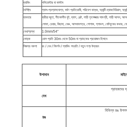
ব্যাকিং
পলিয়েস্টার বা কাস্টম
বৈশিষ্ট্য
শ্বাস-প্রশ্বাসযোগ্য, ঘর্ষণ প্রতিরোধী, পরিবেশ বান্ধব, অ্যান্টি-ব্যাকটেরিয়াল, অ্যা
ব্যবহার
ক্রীড়া জুতা, শীতকালীন বুট, ব্যাগ, বেল্ট, গাড়ী গৃহসজ্জার সামগ্রী, গাড়ী আসন, আ
সোফা, চেয়ার, বিছানা, বেঞ্চ, আসবাবপত্র, পোশাক, গ্লাভস, নোটবুকের কভার, 
বেধ/প্রস্থ
1.0mm/54''
মোড়ক
রোল প্রতি 30m থেকে 50m বা গ্রাহকের প্রয়োজন হিসাবে
নিজস্ব নকশা
রং / বেধ / নিদর্শন / প্যাকিং পদ্ধতি / নতুন পণ্য উন্নয়ন
উপাদান
মাইক
গ্রাহকদের দ
বেধ
বিভিন্ন রঙ উপলব
রঙ