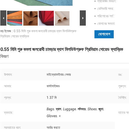
প্যাকেজিং বিবরণ:
ডেলিভারি সময়:
পরিশোধের শর্ত:
যোগানের ক্ষমতা:
বড় ইমেজ :
0.55 মিমি পুরু কমলা জলরোধী চামড়ার ব্যাগ মিলডিউপ্রুফ
যোগাযোগ
প্রিমিয়াম সোয়েড ফ্যাব্রিক
0.55 মিমি পুরু কমলা জলরোধী চামড়ার ব্যাগ মিলডিউপ্রুফ প্রিমিয়াম সোয়েড ফ্যাব্রিক
বিবরণ
উপাদান:
মাইক্রোফাইবার লেদার
রঙ:
আকার:
কাস্টমাইজড
পুরুত্ব:
প্রস্থ:
1.37 মি
বৈশিষ্ট্য:
Bags.
ব্যাগ.
Luggage.
লটবহর.
Shoes.
জুতা.
ব্যবহার:
হাতের অন
Gloves.
<
সরবরাহের ধরন:
অর্ডার করতে