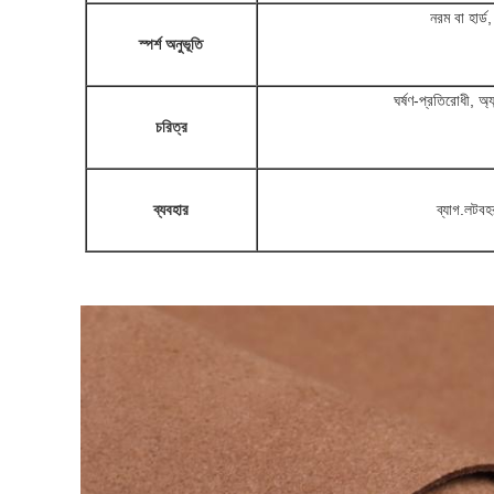
নরম বা হার্
স্পর্শ অনুভূতি
ঘর্ষণ-প্রতিরোধী, অ্যান্
চরিত্র
ব্যবহার
ব্যাগ.লটব
একটি বার্তা রেখে যান
আমরা শীঘ্রই আপনাকে আবার কল করব!