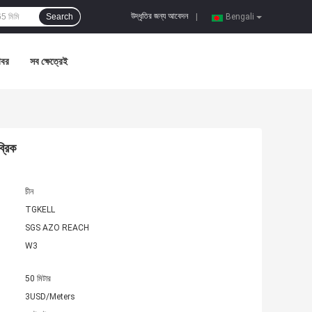
উদ্ধৃতির জন্য আবেদন
Search
|
Bengali
খবর
সব ক্ষেত্রেই
্রিক
চীন
TGKELL
SGS AZO REACH
W3
50 মিটার
3USD/Meters