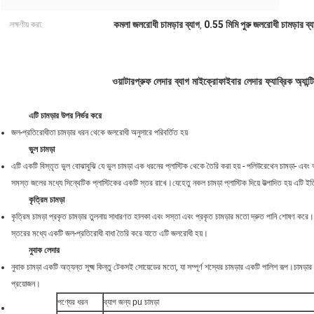
কমলা জলরোধী চামড়ার ব্যাগ
0.55 মিমি পুরু জলরোধী চামড়ার ব্য
লক্ষণীয় করা:
,
ওয়াটারপ্রুফ লেদার ব্যাগ মাইক্রোফাইবার লেদার ফ্যাব্রিক অ্যান্ট
এটি চামড়ার উপর নির্ভর করে
জল-প্রতিরোধীতা চামড়ার ধরন থেকে জলরোধী অনুসারে পরিবর্তিত হয়
ভুল চামড়া
এটি একটি বিস্তৃত ভুল বোঝাবুঝি যে ভুল চামড়া এক ধরনের প্লাস্টিক থেকে তৈরি করা হয় - পলিউরেথেন চামড়া- এব
সমস্ত জলের মধ্যে সিন্থেটিক প্লাস্টিকের একটি স্তর রাখে।যেহেতু নকল চামড়া প্লাস্টিক দিয়ে উত্পাদিত হয় এটি
কৃত্রিম চামড়া
কৃত্রিম চামড়া প্রকৃত চামড়ার তুলনায় সাধারণত হালকা এবং সস্তা এবং প্রকৃত চামড়ার মতো দ্রুত পানি শোষণ ক
স্তরের মধ্যে একটি জল-প্রতিরোধী বাধা তৈরি করে যাতে এটি জলরোধী হয়।
নুবাক লেদার
নুবাক চামড়া একটি অত্যন্ত সূক্ষ্ম কিন্তু টেকসই সোয়েডের মতো, যা সম্পূর্ণ শস্যের চামড়ার একটি পালিশ রূপ।চামড়
প্রয়োজন।
পণ্যের ধরন
ব্যাগ জন্য pu চামড়া