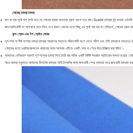
সোয়েড্ চামড়া চামড়া
জল যা তার পৃষ্ঠে দাগ তৈরি করে তা সোয়েড দ্বারা অত্যন্ত দ্রুত ধ্বংস হয়ে যায়।Suede চামড়ার বুট কয়েক এমনকি একট
জল-প্রতিরোধী তা আপনাকে যত্ন নিতে হবে কারণ মোমের মতো কিছু এর পৃষ্ঠে ঘষা যায় না।পরিবর্তে, সোয়েড দ্রুত জল
ফুল-গ্রেন এবং টপ গ্রেইন লেদার
পূর্ণ-শস্য বা শীর্ষ শস্যের চামড়া চামড়ার আড়ালের সবচেয়ে শক্তিশালী অংশ থেকে গঠিত এবং তাই চামড়াকে সবচেয়ে
লেদারের মতো ওয়াটারপ্রুফনেস বাড়ানোর জন্য আপনার এটিকে একটি মোম বা স্প্রে দিয়ে চিকিত্সা করা উচিত।
আমাদের বেশিরভাগ ব্যাগই পূর্ণ-শস্যের চামড়া দিয়ে তৈরি যার পানির একটি নির্দিষ্ট সহজাত প্রতিরোধ ক্ষমতা র
পারে.আমরা শুধুমাত্র আমাদের ভিনটেজ চামড়ার আইটেমগুলির জন্য জলরোধী স্প্রে ব্যবহার করে জলরোধী চামড়ার ব্য