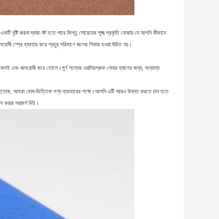
ি বৃষ্টি ঝরনা দ্বারা নষ্ট হতে পারে.কিন্তু সোয়েডের সূক্ষ্ম প্রকৃতি বোঝায় যে আপনি কীভাবে
রোধী স্প্রে ব্যবহার করে প্রচুর পরিমাণে জলের শিকার হওয়া উচিত নয়।
 টেকসই এবং জলরোধী করে তোলে।পূর্ণ শস্যের ওয়াটারপ্রুফ লেদার ব্যাগের জন্য, অন্যান্য
য়েছে।যাইহোক, আমরা মোম-ভিত্তিক পণ্য ব্যবহারের পক্ষে।আপনি এটি আরও উন্নত করতে চান হতে
াগ করার পরামর্শ দিই।